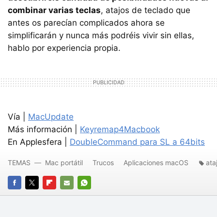
combinar varias teclas
, atajos de teclado que
antes os parecían complicados ahora se
simplificarán y nunca más podréis vivir sin ellas,
hablo por experiencia propia.
Vía |
MacUpdate
Más información |
Keyremap4Macbook
En Applesfera |
DoubleCommand para SL a 64bits
TEMAS
Mac portátil
Trucos
Aplicaciones macOS
ata
FACEBOOK
TWITTER
FLIPBOARD
E-
WHATSAPP
MAIL