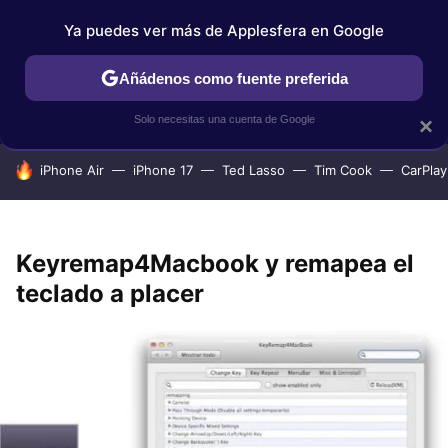
Ya puedes ver más de Applesfera en Google
IPHONE
TUTORIALES
APPLESFERA SELECCIÓN
IOS
Añádenos como fuente preferida
Solo necesitas una cuenta de Google
×
HOY SE HABLA DE
iPhone Air
iPhone 17
Ted Lasso
Tim Cook
CarPlay
Keyremap4Macbook y remapea el
teclado a placer