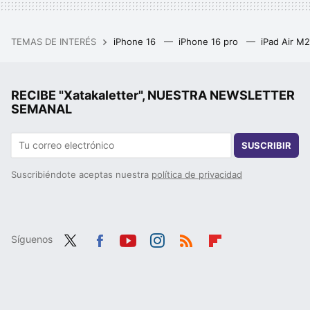
TEMAS DE INTERÉS
iPhone 16
iPhone 16 pro
iPad Air M
RECIBE "Xatakaletter", NUESTRA NEWSLETTER
SEMANAL
SUSCRIBIR
Suscribiéndote aceptas nuestra
política de privacidad
Síguenos
Twit
Fac
You
Inst
RSS
Flip
ter
ebo
tub
agr
boa
ok
e
am
rd