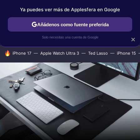
Ya puedes ver más de Applesfera en Google
IPHONE
TUTORIALES
APPLESFERA SELECCIÓN
IOS
Añádenos como fuente preferida
Solo necesitas una cuenta de Google
×
HOY SE HABLA DE
iPhone 17
Apple Watch Ultra 3
Ted Lasso
iPhone 15