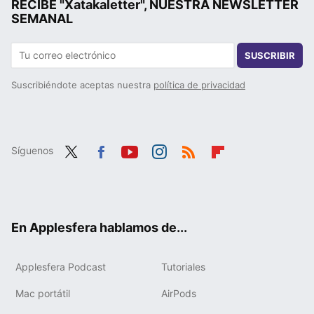
RECIBE "Xatakaletter", NUESTRA NEWSLETTER
SEMANAL
SUSCRIBIR
Suscribiéndote aceptas nuestra
política de privacidad
Síguenos
Twit
Fac
You
Inst
RSS
Flip
ter
ebo
tub
agr
boa
ok
e
am
rd
En Applesfera hablamos de...
Applesfera Podcast
Tutoriales
Mac portátil
AirPods