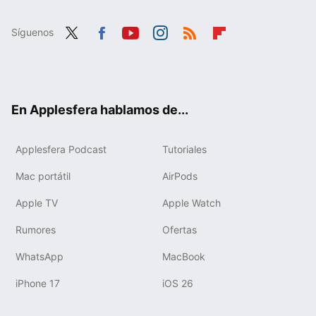
Síguenos
Twit
Fac
You
Inst
RSS
Flip
ter
ebo
tub
agr
boa
ok
e
am
rd
En Applesfera hablamos de...
Applesfera Podcast
Tutoriales
Mac portátil
AirPods
Apple TV
Apple Watch
Rumores
Ofertas
WhatsApp
MacBook
iPhone 17
iOS 26