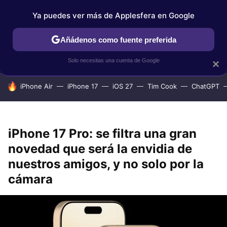
Ya puedes ver más de Applesfera en Google
IPHONE
TUTORIALES
APPLESFERA SELECCIÓN
IOS
Añádenos como fuente preferida
Solo necesitas una cuenta de Google
×
HOY SE HABLA DE
iPhone Air
iPhone 17
iOS 27
Tim Cook
ChatGPT
iPhone 17 Pro: se filtra una gran
novedad que será la envidia de
nuestros amigos, y no solo por la
cámara