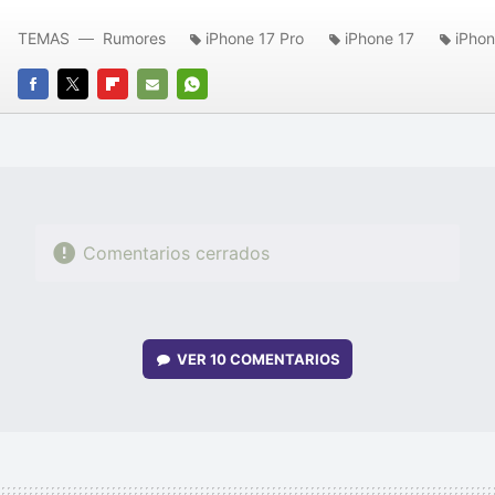
TEMAS
Rumores
iPhone 17 Pro
iPhone 17
iPhon
FACEBOOK
TWITTER
FLIPBOARD
E-
WHATSAPP
MAIL
Comentarios cerrados
VER
10 COMENTARIOS