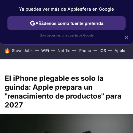
Ya puedes ver más de Applesfera en Google
IPHONE
TUTORIALES
APPLESFERA SELECCIÓN
IOS
Añádenos como fuente preferida
Solo necesitas una cuenta de Google
×
HOY SE HABLA DE
Steve Jobs
WiFi
Netflix
iPhone
iOS
Apple
El iPhone plegable es solo la
guinda: Apple prepara un
"renacimiento de productos" para
2027