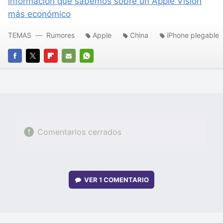
información que sabemos sobre un Apple Vision
más económico
TEMAS
Rumores
Apple
China
iPhone plegable
FACEBOOK
TWITTER
FLIPBOARD
E-
WHATSAPP
MAIL
Comentarios cerrados
VER
1 COMENTARIO