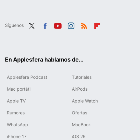
Síguenos
Twit
Fac
You
Inst
RSS
Flip
ter
ebo
tub
agr
boa
ok
e
am
rd
En Applesfera hablamos de...
Applesfera Podcast
Tutoriales
Mac portátil
AirPods
Apple TV
Apple Watch
Rumores
Ofertas
WhatsApp
MacBook
iPhone 17
iOS 26