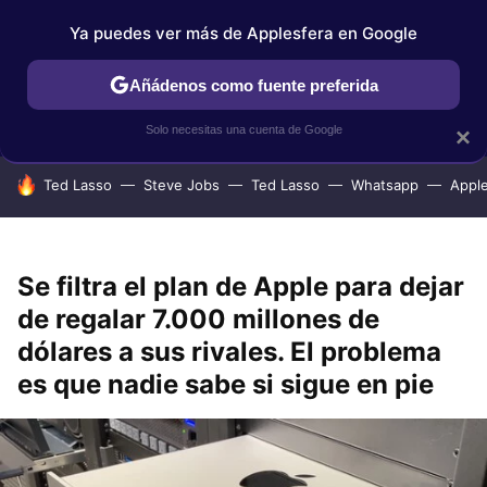
Ya puedes ver más de Applesfera en Google
IPHONE
TUTORIALES
APPLESFERA SELECCIÓN
IOS
Añádenos como fuente preferida
Solo necesitas una cuenta de Google
×
HOY SE HABLA DE
Ted Lasso
Steve Jobs
Ted Lasso
Whatsapp
Appl
Se filtra el plan de Apple para dejar
de regalar 7.000 millones de
dólares a sus rivales. El problema
es que nadie sabe si sigue en pie