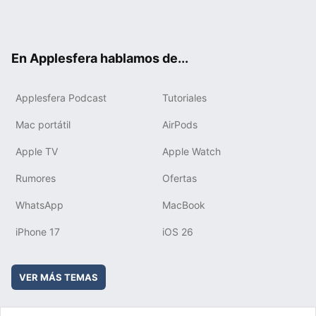
Twit
Fac
You
Inst
RSS
Flip
ter
ebo
tub
agr
boa
ok
e
am
rd
En Applesfera hablamos de...
Applesfera Podcast
Tutoriales
Mac portátil
AirPods
Apple TV
Apple Watch
Rumores
Ofertas
WhatsApp
MacBook
iPhone 17
iOS 26
VER MÁS TEMAS