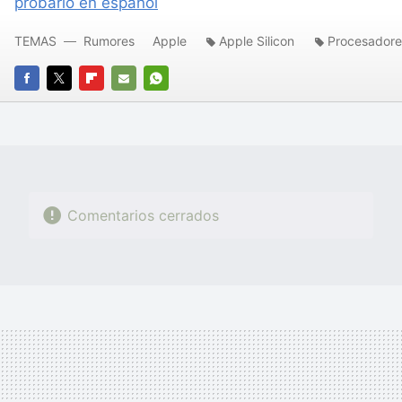
probarlo en español
TEMAS
Rumores
Apple
Apple Silicon
Procesadore
FACEBOOK
TWITTER
FLIPBOARD
E-
WHATSAPP
MAIL
Comentarios cerrados