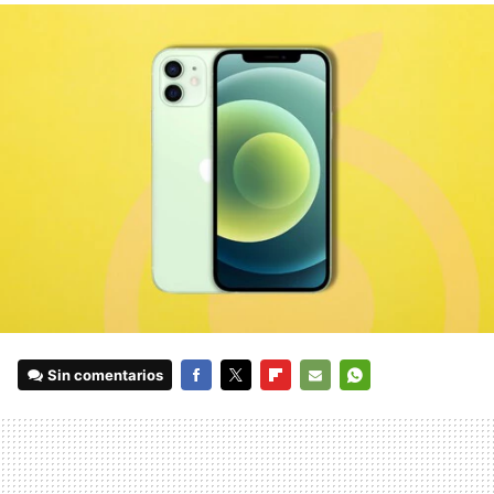
Sin comentarios
FACEBOOK
TWITTER
FLIPBOARD
E-
WHATSAPP
MAIL