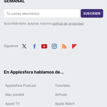
SEMANAL
SUSCRIBIR
Suscribiéndote aceptas nuestra
política de privacidad
Síguenos
Twit
Fac
You
Inst
RSS
Flip
ter
ebo
tub
agr
boa
ok
e
am
rd
En Applesfera hablamos de...
Applesfera Podcast
Tutoriales
Mac portátil
AirPods
Apple TV
Apple Watch