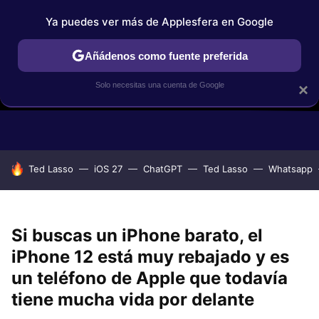
Ya puedes ver más de Applesfera en Google
Añádenos como fuente preferida
Solo necesitas una cuenta de Google
×
GUÍAS DE COMPRA
COMPARATIVAS APPLE VS OTROS
OF
HOY SE HABLA DE
Ted Lasso
iOS 27
ChatGPT
Ted Lasso
Whatsapp
Si buscas un iPhone barato, el
iPhone 12 está muy rebajado y es
un teléfono de Apple que todavía
tiene mucha vida por delante