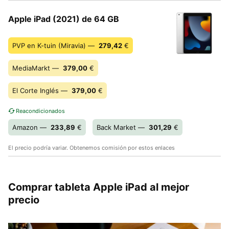
Apple iPad (2021) de 64 GB
PVP en K-tuin (Miravia) —
279,42
€
MediaMarkt —
379,00
€
El Corte Inglés —
379,00
€
Reacondicionados
Amazon —
233,89
€
Back Market —
301,29
€
El precio podría variar. Obtenemos comisión por estos enlaces
Comprar tableta Apple iPad al mejor
precio