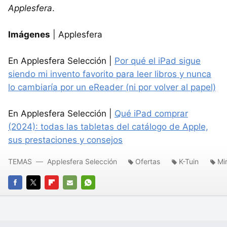
Applesfera
.
Imágenes
| Applesfera
En Applesfera Selección |
Por qué el iPad sigue
siendo mi invento favorito para leer libros y nunca
lo cambiaría por un eReader (ni por volver al papel)
En Applesfera Selección |
Qué iPad comprar
(2024): todas las tabletas del catálogo de Apple,
sus prestaciones y consejos
TEMAS
Applesfera Selección
Ofertas
K-Tuin
Mi
FACEBOOK
TWITTER
FLIPBOARD
E-
WHATSAPP
MAIL