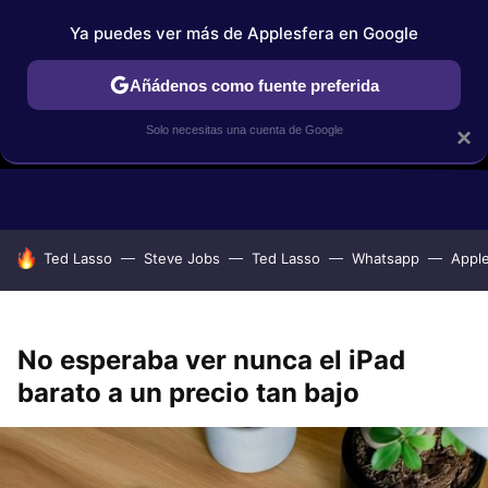
Ya puedes ver más de Applesfera en Google
Añádenos como fuente preferida
Solo necesitas una cuenta de Google
×
GUÍAS DE COMPRA
COMPARATIVAS APPLE VS OTROS
OF
HOY SE HABLA DE
Ted Lasso
Steve Jobs
Ted Lasso
Whatsapp
Appl
No esperaba ver nunca el iPad
barato a un precio tan bajo