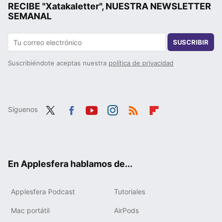
RECIBE "Xatakaletter", NUESTRA NEWSLETTER
SEMANAL
SUSCRIBIR
Suscribiéndote aceptas nuestra
política de privacidad
Síguenos
Twit
Fac
You
Inst
RSS
Flip
ter
ebo
tub
agr
boa
ok
e
am
rd
En Applesfera hablamos de...
Applesfera Podcast
Tutoriales
Mac portátil
AirPods