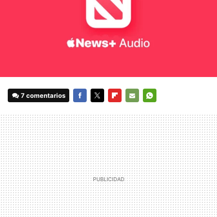
7 comentarios
FACEBOOK
TWITTER
FLIPBOARD
E-
WHATSAPP
MAIL