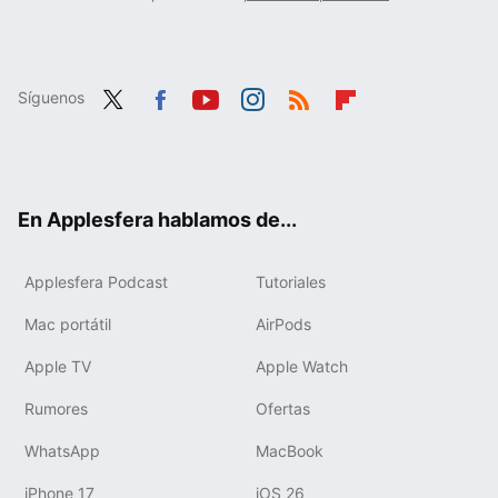
Síguenos
Twit
Fac
You
Inst
RSS
Flip
ter
ebo
tub
agr
boa
ok
e
am
rd
En Applesfera hablamos de...
Applesfera Podcast
Tutoriales
Mac portátil
AirPods
Apple TV
Apple Watch
Rumores
Ofertas
WhatsApp
MacBook
iPhone 17
iOS 26