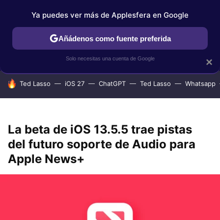
Ya puedes ver más de Applesfera en Google
IPHONE
TUTORIALES
APPLESFERA SELECCIÓN
IOS
Añádenos como fuente preferida
Solo necesitas una cuenta de Google
×
HOY SE HABLA DE
Ted Lasso
iOS 27
ChatGPT
Ted Lasso
Whatsapp
La beta de iOS 13.5.5 trae pistas
del futuro soporte de Audio para
Apple News+