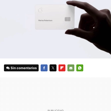
Sin comentarios
FACEBOOK
TWITTER
FLIPBOARD
E-
WHATSAPP
MAIL