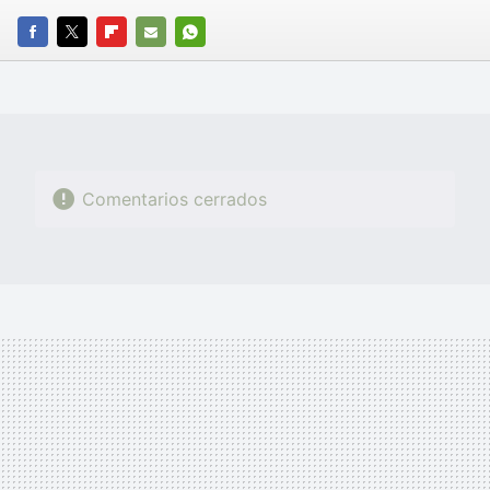
FACEBOOK
TWITTER
FLIPBOARD
E-
WHATSAPP
MAIL
Comentarios cerrados