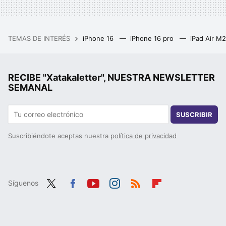
TEMAS DE INTERÉS
iPhone 16
iPhone 16 pro
iPad Air M
RECIBE "Xatakaletter", NUESTRA NEWSLETTER
SEMANAL
SUSCRIBIR
Suscribiéndote aceptas nuestra
política de privacidad
Síguenos
Twit
Fac
You
Inst
RSS
Flip
ter
ebo
tub
agr
boa