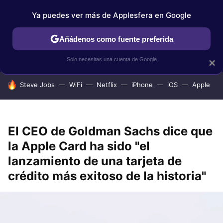
Ya puedes ver más de Applesfera en Google
IPHONE
TUTORIALES
APPLESFERA SELECCIÓN
IOS
Añádenos como fuente preferida
Solo necesitas una cuenta de Google
×
HOY SE HABLA DE
Steve Jobs
WiFi
Netflix
iPhone
iOS
Apple
El CEO de Goldman Sachs dice que
la Apple Card ha sido "el
lanzamiento de una tarjeta de
crédito más exitoso de la historia"