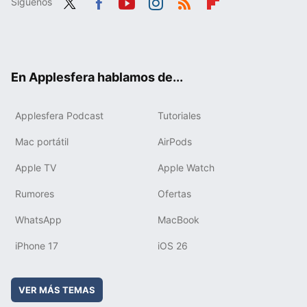
Síguenos
Twit
Fac
You
Inst
RSS
Flip
ter
ebo
tub
agr
boa
ok
e
am
rd
En Applesfera hablamos de...
Applesfera Podcast
Tutoriales
Mac portátil
AirPods
Apple TV
Apple Watch
Rumores
Ofertas
WhatsApp
MacBook
iPhone 17
iOS 26
VER MÁS TEMAS