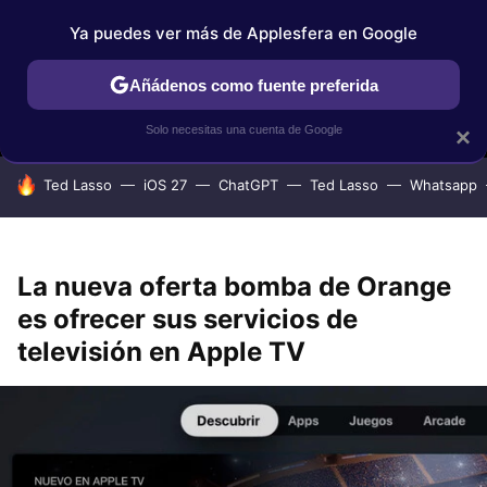
Ya puedes ver más de Applesfera en Google
MENÚ
NUEVO
Añádenos como fuente preferida
IPHONE
TUTORIALES
APPLESFERA SELECCIÓN
IOS
Solo necesitas una cuenta de Google
×
HOY SE HABLA DE
Ted Lasso
iOS 27
ChatGPT
Ted Lasso
Whatsapp
La nueva oferta bomba de Orange
es ofrecer sus servicios de
televisión en Apple TV