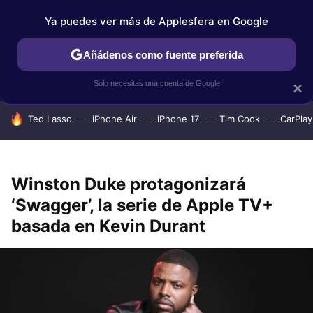
Ya puedes ver más de Applesfera en Google
IPHONE
TUTORIALES
APPLESFERA SELECCIÓN
IOS
Añádenos como fuente preferida
Solo necesitas una cuenta de Google
×
HOY SE HABLA DE
Ted Lasso
iPhone Air
iPhone 17
Tim Cook
CarPlay
Winston Duke protagonizará
‘Swagger’, la serie de Apple TV+
basada en Kevin Durant