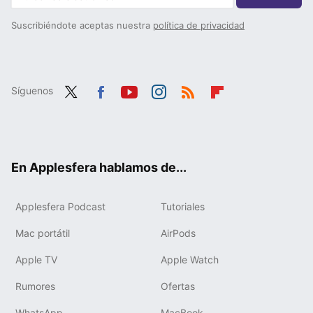
Suscribiéndote aceptas nuestra
política de privacidad
Síguenos
Twit
Fac
You
Inst
RSS
Flip
ter
ebo
tub
agr
boa
ok
e
am
rd
En Applesfera hablamos de...
Applesfera Podcast
Tutoriales
Mac portátil
AirPods
Apple TV
Apple Watch
Rumores
Ofertas
WhatsApp
MacBook