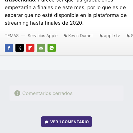
empezarán a finales de este mes, por lo que es de
esperar que no esté disponible en la plataforma de
streaming hasta finales de 2020.
TEMAS
Servicios Apple
Kevin Durant
apple tv
S
FACEBOOK
TWITTER
FLIPBOARD
E-
WHATSAPP
MAIL
Comentarios cerrados
VER
1 COMENTARIO