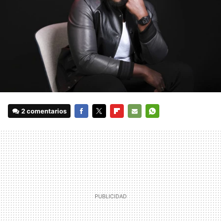
2 comentarios
FACEBOOK
TWITTER
FLIPBOARD
E-
WHATSAPP
MAIL