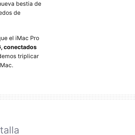
nueva bestia de
medos de
que el iMac Pro
G, conectados
demos triplicar
iMac.
alla