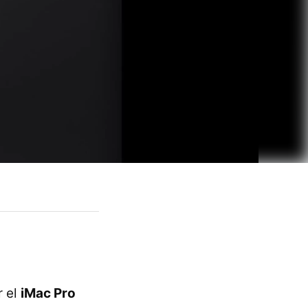
r el
iMac Pro