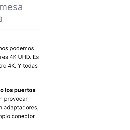
a mesa
a
e nos podemos
res 4K UHD. Es
ro 4K. Y todas
o los puertos
n provocar
on adaptadores,
ropio conector