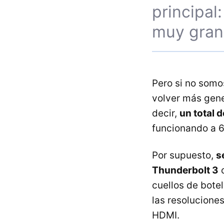
principal
muy grand
Pero si no somo
volver más gen
decir,
un total d
funcionando a 6
Por supuesto,
s
Thunderbolt 3
c
cuellos de bote
las resolucione
HDMI.