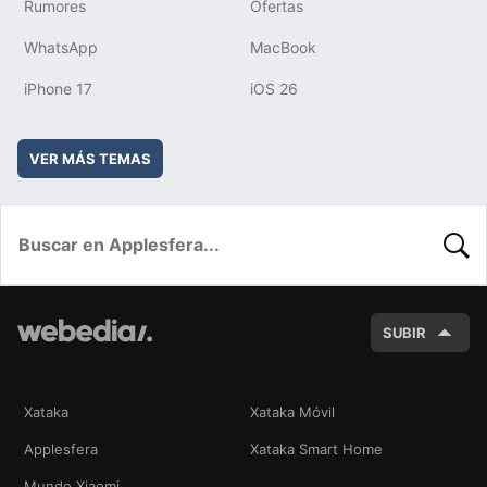
Rumores
Ofertas
WhatsApp
MacBook
iPhone 17
iOS 26
VER MÁS TEMAS
BUSC
SUBIR
Xataka
Xataka Móvil
Applesfera
Xataka Smart Home
Mundo Xiaomi