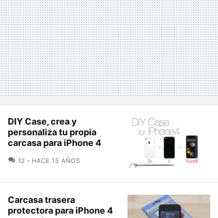
DIY Case, crea y
personaliza tu propia
carcasa para iPhone 4
COMENTARIOS
12
HACE 15 AÑOS
Carcasa trasera
protectora para iPhone 4