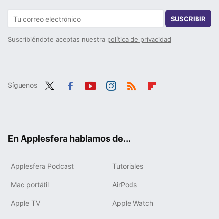
SUSCRIBIR
Suscribiéndote aceptas nuestra
política de privacidad
Síguenos
Twit
Fac
You
Inst
RSS
Flip
ter
ebo
tub
agr
boa
ok
e
am
rd
En Applesfera hablamos de...
Applesfera Podcast
Tutoriales
Mac portátil
AirPods
Apple TV
Apple Watch