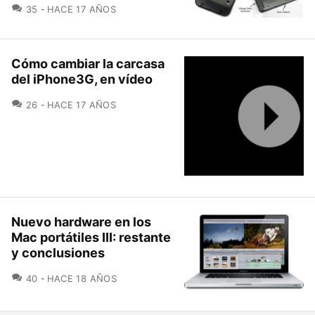
COMENTARIOS
35
HACE 17 AÑOS
Cómo cambiar la carcasa
del iPhone3G, en vídeo
COMENTARIOS
26
HACE 17 AÑOS
Nuevo hardware en los
Mac portátiles III: restante
y conclusiones
COMENTARIOS
40
HACE 18 AÑOS