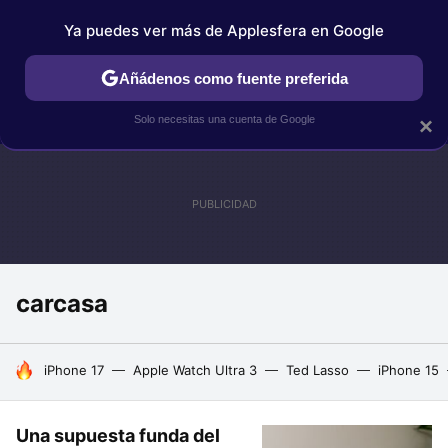
Ya puedes ver más de Applesfera en Google
IPHONE
TUTORIALES
APPLESFERA SELECCIÓN
IOS
Añádenos como fuente preferida
Solo necesitas una cuenta de Google
×
carcasa
HOY SE HABLA DE
iPhone 17
Apple Watch Ultra 3
Ted Lasso
iPhone 15
Una supuesta funda del