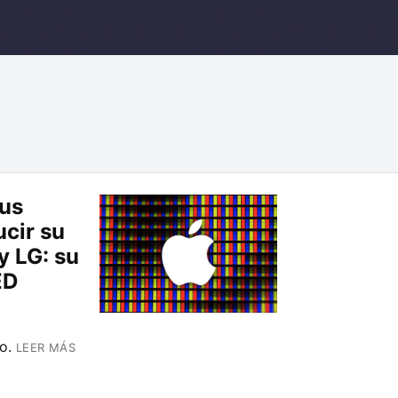
sus
ucir su
 LG: su
ED
o.
LEER MÁS