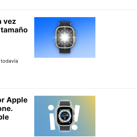
a vez
e tamaño
 todavía
or Apple
one.
ple