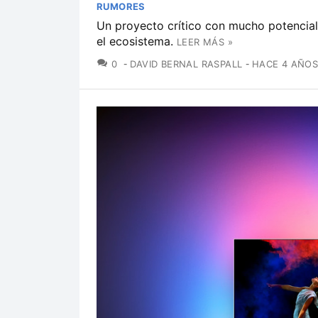
RUMORES
Un proyecto crítico con mucho potencial
el ecosistema.
LEER MÁS »
COMENTARIOS
0
DAVID BERNAL RASPALL
HACE 4 AÑO