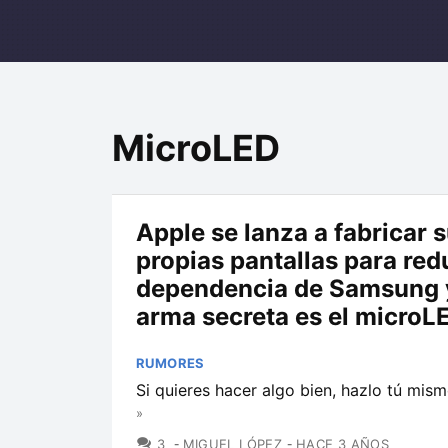
MicroLED
Apple se lanza a fabricar 
propias pantallas para red
dependencia de Samsung y
arma secreta es el microL
RUMORES
Si quieres hacer algo bien, hazlo tú mism
»
COMENTARIOS
3
MIGUEL LÓPEZ
HACE 3 AÑOS