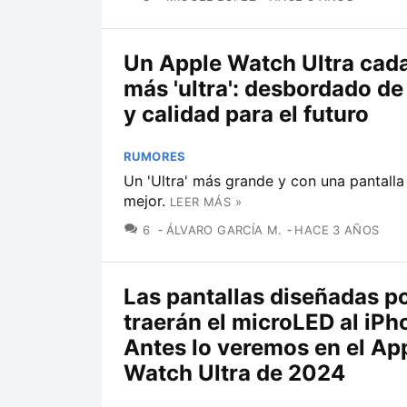
Un Apple Watch Ultra cad
más 'ultra': desbordado d
y calidad para el futuro
RUMORES
Un 'Ultra' más grande y con una pantalla
mejor.
LEER MÁS »
COMENTARIOS
6
ÁLVARO GARCÍA M.
HACE 3 AÑOS
Las pantallas diseñadas p
traerán el microLED al iPh
Antes lo veremos en el Ap
Watch Ultra de 2024