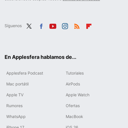
Síguenos
Twit
Fac
You
Inst
RSS
Flip
ter
ebo
tub
agr
boa
ok
e
am
rd
En Applesfera hablamos de...
Applesfera Podcast
Tutoriales
Mac portátil
AirPods
Apple TV
Apple Watch
Rumores
Ofertas
WhatsApp
MacBook
iPhone 17
iOS 26