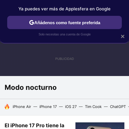
Ya puedes ver más de Applesfera en Google
IPHONE
TUTORIALES
APPLESFERA SELECCIÓN
IOS
Añádenos como fuente preferida
Solo necesitas una cuenta de Google
×
Modo nocturno
HOY SE HABLA DE
iPhone Air
iPhone 17
iOS 27
Tim Cook
ChatGPT
El iPhone 17 Pro tiene la