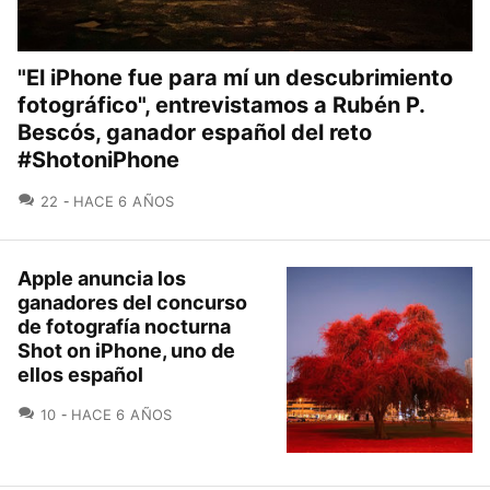
"El iPhone fue para mí un descubrimiento
fotográfico", entrevistamos a Rubén P.
Bescós, ganador español del reto
#ShotoniPhone
COMENTARIOS
22
HACE 6 AÑOS
Apple anuncia los
ganadores del concurso
de fotografía nocturna
Shot on iPhone, uno de
ellos español
COMENTARIOS
10
HACE 6 AÑOS