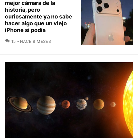
mejor cámara de la
historia, pero
curiosamente ya no sabe
hacer algo que un viejo
iPhone sí podía
COMENTARIOS
15
HACE 8 MESES