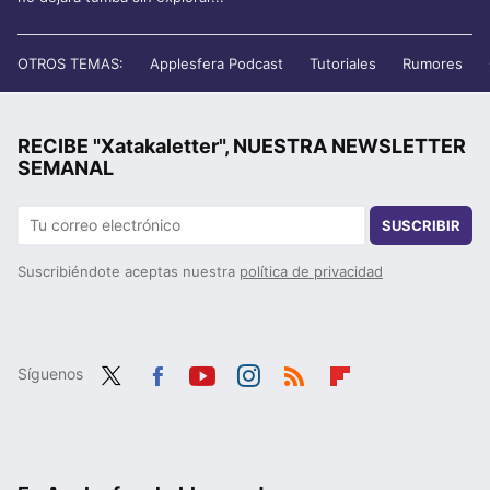
OTROS TEMAS:
Applesfera Podcast
Tutoriales
Rumores
RECIBE "Xatakaletter", NUESTRA NEWSLETTER
SEMANAL
SUSCRIBIR
Suscribiéndote aceptas nuestra
política de privacidad
Síguenos
Twit
Fac
You
Inst
RSS
Flip
ter
ebo
tub
agr
boa
ok
e
am
rd