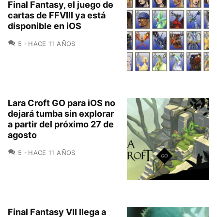
Final Fantasy, el juego de
cartas de FFVIII ya está
disponible en iOS
COMENTARIOS
5
HACE 11 AÑOS
Lara Croft GO para iOS no
dejará tumba sin explorar
a partir del próximo 27 de
agosto
COMENTARIOS
5
HACE 11 AÑOS
Final Fantasy VII llega a