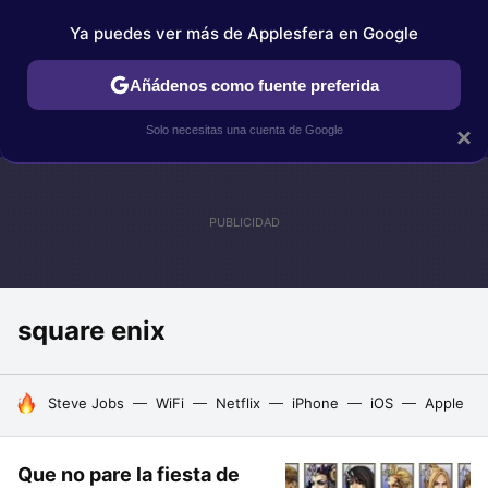
Ya puedes ver más de Applesfera en Google
IPHONE
TUTORIALES
APPLESFERA SELECCIÓN
IOS
Añádenos como fuente preferida
Solo necesitas una cuenta de Google
×
square enix
HOY SE HABLA DE
Steve Jobs
WiFi
Netflix
iPhone
iOS
Apple
Que no pare la fiesta de