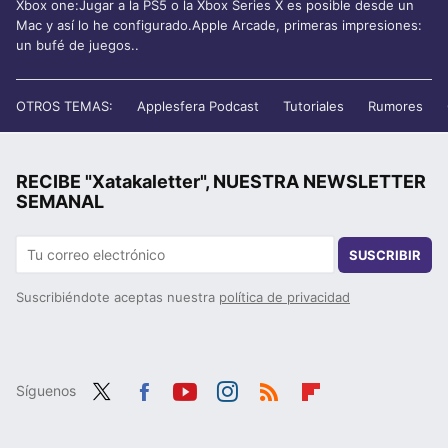
Xbox one:Jugar a la PS5 o la Xbox Series X es posible desde un
Mac y así lo he configurado.Apple Arcade, primeras impresiones:
un bufé de juegos..
OTROS TEMAS:
Applesfera Podcast
Tutoriales
Rumores
RECIBE "Xatakaletter", NUESTRA NEWSLETTER
SEMANAL
SUSCRIBIR
Suscribiéndote aceptas nuestra
política de privacidad
Síguenos
Twit
Fac
You
Inst
RSS
Flip