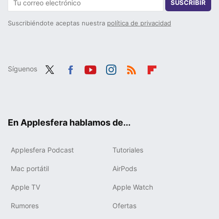
SUSCRIBIR
Suscribiéndote aceptas nuestra
política de privacidad
Síguenos
Twit
Fac
You
Inst
RSS
Flip
ter
ebo
tub
agr
boa
ok
e
am
rd
En Applesfera hablamos de...
Applesfera Podcast
Tutoriales
Mac portátil
AirPods
Apple TV
Apple Watch
Rumores
Ofertas