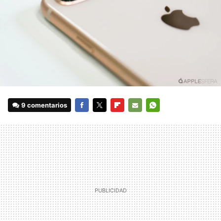
9 comentarios
FACEBOOK
TWITTER
FLIPBOARD
E-
WHATSAPP
MAIL