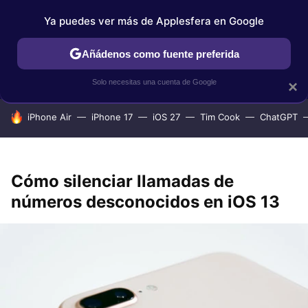
Ya puedes ver más de Applesfera en Google
IPHONE
TUTORIALES
APPLESFERA SELECCIÓN
IOS
Añádenos como fuente preferida
Solo necesitas una cuenta de Google
×
HOY SE HABLA DE
iPhone Air
iPhone 17
iOS 27
Tim Cook
ChatGPT
Cómo silenciar llamadas de
números desconocidos en iOS 13