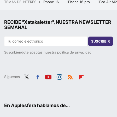
TEMAS DE INTERÉS
iPhone 16
iPhone 16 pro
iPad Air M
RECIBE "Xatakaletter", NUESTRA NEWSLETTER
SEMANAL
SUSCRIBIR
Suscribiéndote aceptas nuestra
política de privacidad
Síguenos
Twit
Fac
You
Inst
RSS
Flip
ter
ebo
tub
agr
boa
ok
e
am
rd
En Applesfera hablamos de...