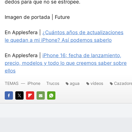
dedos para que no se estropee.
Imagen de portada | Future
En Applesfera |
¿Cuántos años de actualizaciones
le quedan a mi iPhone? Así podemos saberlo
En Applesfera |
iPhone 16: fecha de lanzamiento,
precio, modelos y todo lo que creemos saber sobre
ellos
TEMAS
iPhone
Trucos
agua
vídeos
Cazadore
FACEBOOK
TWITTER
FLIPBOARD
E-
WHATSAPP
MAIL