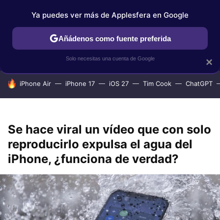
Ya puedes ver más de Applesfera en Google
IPHONE
TUTORIALES
APPLESFERA SELECCIÓN
IOS
Añádenos como fuente preferida
Solo necesitas una cuenta de Google
×
HOY SE HABLA DE
iPhone Air
iPhone 17
iOS 27
Tim Cook
ChatGPT
Se hace viral un vídeo que con solo
reproducirlo expulsa el agua del
iPhone, ¿funciona de verdad?