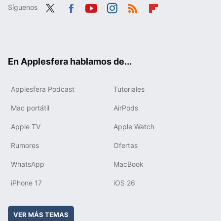
Síguenos
Twit
Fac
You
Inst
RSS
Flip
ter
ebo
tub
agr
boa
ok
e
am
rd
En Applesfera hablamos de...
Applesfera Podcast
Tutoriales
Mac portátil
AirPods
Apple TV
Apple Watch
Rumores
Ofertas
WhatsApp
MacBook
iPhone 17
iOS 26
VER MÁS TEMAS