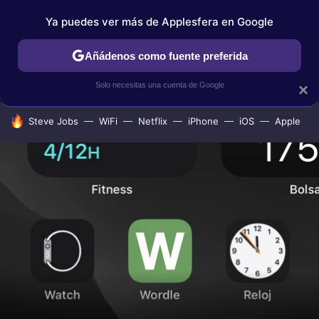
Ya puedes ver más de Applesfera en Google
IPHONE
TUTORIALES
APPLESFERA SELECCIÓN
IOS
Añádenos como fuente preferida
Solo necesitas una cuenta de Google
×
HOY SE HABLA DE
Steve Jobs
WiFi
Netflix
iPhone
iOS
Apple