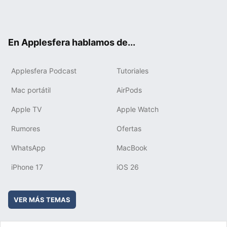
Twit
Fac
You
Inst
RSS
Flip
ter
ebo
tub
agr
boa
ok
e
am
rd
En Applesfera hablamos de...
Applesfera Podcast
Tutoriales
Mac portátil
AirPods
Apple TV
Apple Watch
Rumores
Ofertas
WhatsApp
MacBook
iPhone 17
iOS 26
VER MÁS TEMAS