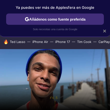
Ya puedes ver más de Applesfera en Google
IPHONE
TUTORIALES
APPLESFERA SELECCIÓN
IOS
Añádenos como fuente preferida
Solo necesitas una cuenta de Google
×
HOY SE HABLA DE
Ted Lasso
iPhone Air
iPhone 17
Tim Cook
CarPlay