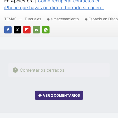
En Applesfera |
Cómo recuperar contactos en
iPhone que hayas perdido o borrado sin querer
TEMAS
Tutoriales
almacenamiento
Espacio en Disco
FACEBOOK
TWITTER
FLIPBOARD
E-
WHATSAPP
MAIL
Comentarios cerrados
VER
2 COMENTARIOS