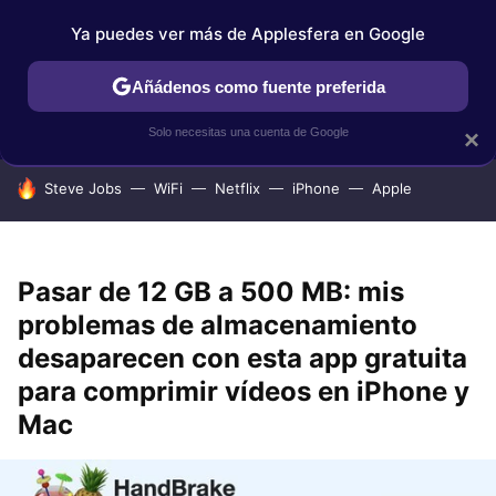
Ya puedes ver más de Applesfera en Google
IPHONE
TUTORIALES
APPLESFERA SELECCIÓN
IOS
Añádenos como fuente preferida
Solo necesitas una cuenta de Google
×
HOY SE HABLA DE
Steve Jobs
WiFi
Netflix
iPhone
Apple
Pasar de 12 GB a 500 MB: mis
problemas de almacenamiento
desaparecen con esta app gratuita
para comprimir vídeos en iPhone y
Mac