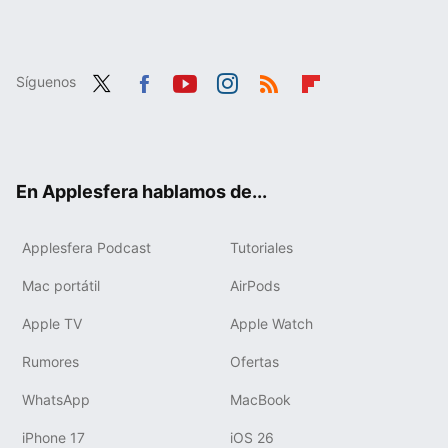
Síguenos
Twit
Fac
You
Inst
RSS
Flip
ter
ebo
tub
agr
boa
ok
e
am
rd
En Applesfera hablamos de...
Applesfera Podcast
Tutoriales
Mac portátil
AirPods
Apple TV
Apple Watch
Rumores
Ofertas
WhatsApp
MacBook
iPhone 17
iOS 26