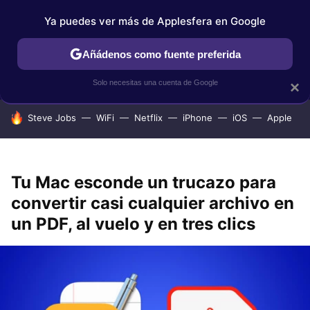
Ya puedes ver más de Applesfera en Google
IPHONE
TUTORIALES
APPLESFERA SELECCIÓN
IOS
Añádenos como fuente preferida
Solo necesitas una cuenta de Google
×
HOY SE HABLA DE
Steve Jobs
WiFi
Netflix
iPhone
iOS
Apple
Tu Mac esconde un trucazo para
convertir casi cualquier archivo en
un PDF, al vuelo y en tres clics