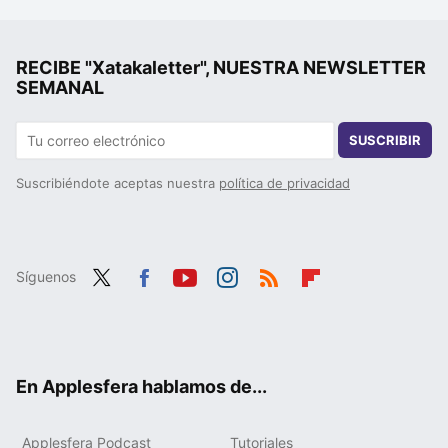
RECIBE "Xatakaletter", NUESTRA NEWSLETTER
SEMANAL
SUSCRIBIR
Suscribiéndote aceptas nuestra
política de privacidad
Síguenos
Twit
Fac
You
Inst
RSS
Flip
ter
ebo
tub
agr
boa
ok
e
am
rd
En Applesfera hablamos de...
Applesfera Podcast
Tutoriales