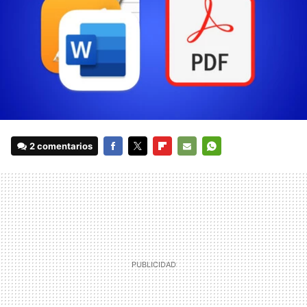
2 comentarios
FACEBOOK
TWITTER
FLIPBOARD
E-
WHATSAPP
MAIL