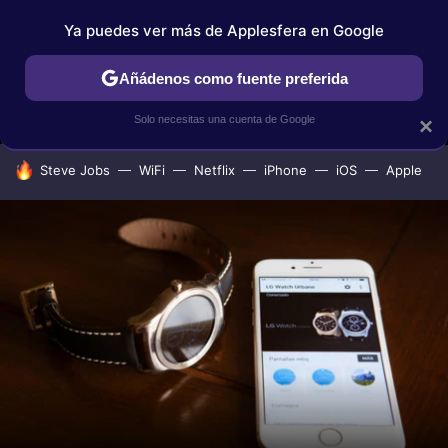
Ya puedes ver más de Applesfera en Google
MENÚ
NUEVO
Añádenos como fuente preferida
IPHONE
TUTORIALES
APPLESFERA SELECCIÓN
IOS
Solo necesitas una cuenta de Google
×
HOY SE HABLA DE
Steve Jobs
WiFi
Netflix
iPhone
iOS
Apple