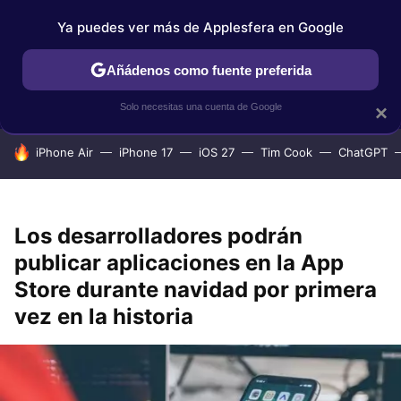
Ya puedes ver más de Applesfera en Google
IPHONE
TUTORIALES
APPLESFERA SELECCIÓN
IOS
Añádenos como fuente preferida
Solo necesitas una cuenta de Google
×
HOY SE HABLA DE
iPhone Air
iPhone 17
iOS 27
Tim Cook
ChatGPT
Los desarrolladores podrán
publicar aplicaciones en la App
Store durante navidad por primera
vez en la historia