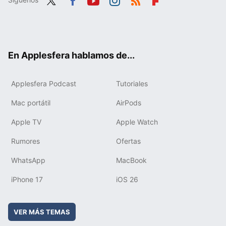
Twit
Fac
You
Inst
RSS
Flip
ter
ebo
tub
agr
boa
ok
e
am
rd
En Applesfera hablamos de...
Applesfera Podcast
Tutoriales
Mac portátil
AirPods
Apple TV
Apple Watch
Rumores
Ofertas
WhatsApp
MacBook
iPhone 17
iOS 26
VER MÁS TEMAS