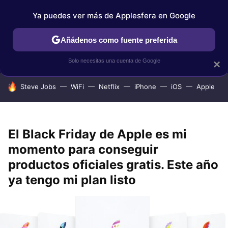
Ya puedes ver más de Applesfera en Google
IPHONE
TUTORIALES
APPLESFERA SELECCIÓN
IOS
Añádenos como fuente preferida
Solo necesitas una cuenta de Google
×
HOY SE HABLA DE
Steve Jobs
WiFi
Netflix
iPhone
iOS
Apple
El Black Friday de Apple es mi
momento para conseguir
productos oficiales gratis. Este año
ya tengo mi plan listo