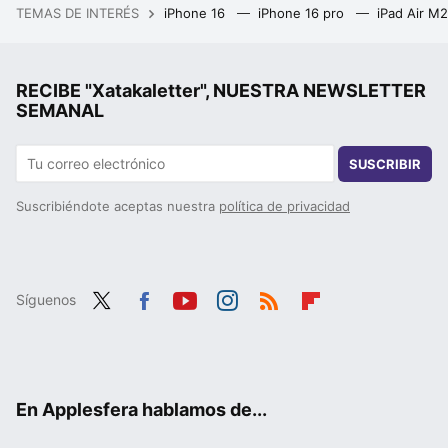
TEMAS DE INTERÉS
iPhone 16
iPhone 16 pro
iPad Air M
RECIBE "Xatakaletter", NUESTRA NEWSLETTER
SEMANAL
SUSCRIBIR
Suscribiéndote aceptas nuestra
política de privacidad
Síguenos
Twit
Fac
You
Inst
RSS
Flip
ter
ebo
tub
agr
boa
ok
e
am
rd
En Applesfera hablamos de...