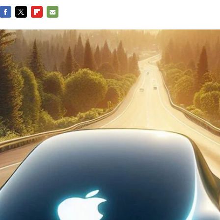
FACEBOOK
TWITTER
FLIPBOARD
E-
MAIL