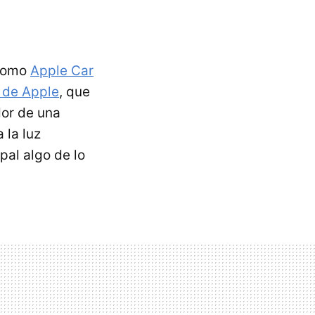
 como
Apple Car
e de Apple
, que
dor de una
 la luz
pal algo de lo