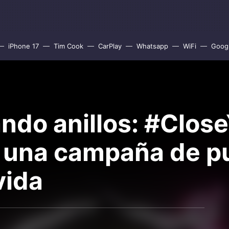
iPhone 17
Tim Cook
CarPlay
Whatsapp
WiFi
Goog
ando anillos: #Clos
 una campaña de pu
vida