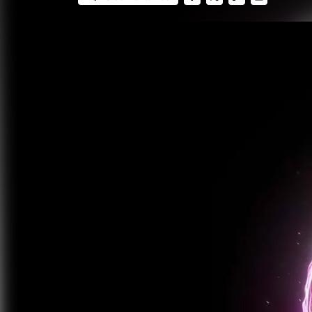
FACEBOOK
TWITTER
FLIPBOARD
E-
MAIL