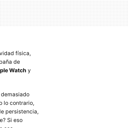
vidad física,
paña de
Apple Watch
y
r demasiado
 lo contrario,
e persistencia,
e? Si eso