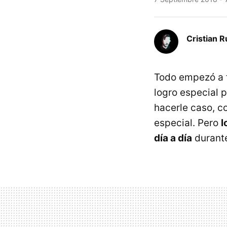
Cristian R
Todo empezó a f
logro especial p
hacerle caso, c
especial. Pero
l
día a día
durante