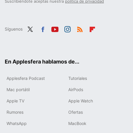
Suscribiéndote aceptas nuestra
política de privacidad
Síguenos
Twit
Fac
You
Inst
RSS
Flip
ter
ebo
tub
agr
boa
ok
e
am
rd
En Applesfera hablamos de...
Applesfera Podcast
Tutoriales
Mac portátil
AirPods
Apple TV
Apple Watch
Rumores
Ofertas
WhatsApp
MacBook