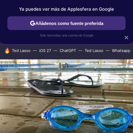
Ya puedes ver más de Applesfera en Google
IPHONE
TUTORIALES
APPLESFERA SELECCIÓN
IOS
Añádenos como fuente preferida
Solo necesitas una cuenta de Google
×
HOY SE HABLA DE
Ted Lasso
iOS 27
ChatGPT
Ted Lasso
Whatsapp