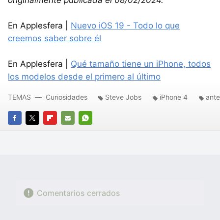
originalmente publicada el 08/02/2024.
En Applesfera |
Nuevo iOS 19 - Todo lo que
creemos saber sobre él
En Applesfera |
Qué tamaño tiene un iPhone, todos
los modelos desde el primero al último
TEMAS
Curiosidades
Steve Jobs
iPhone 4
ant
FACEBOOK
TWITTER
FLIPBOARD
E-
WHATSAPP
MAIL
Comentarios cerrados