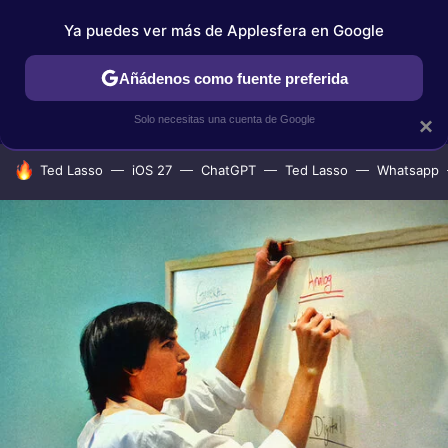
Ya puedes ver más de Applesfera en Google
IPHONE
TUTORIALES
APPLESFERA SELECCIÓN
IOS
Añádenos como fuente preferida
Solo necesitas una cuenta de Google
×
HOY SE HABLA DE
Ted Lasso
iOS 27
ChatGPT
Ted Lasso
Whatsapp