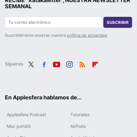
RECIBE "Xatakaletter", NUESTRA NEWSLETTER
SEMANAL
SUSCRIBIR
Suscribiéndote aceptas nuestra
política de privacidad
Síguenos
Twit
Fac
You
Inst
RSS
Flip
ter
ebo
tub
agr
boa
ok
e
am
rd
En Applesfera hablamos de...
Applesfera Podcast
Tutoriales
Mac portátil
AirPods