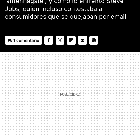
'antennagate') y cómo lo enfrentó Steve
Jobs, quien incluso contestaba a
consumidores que se quejaban por email
1 comentario
FACEBOOK
TWITTER
FLIPBOARD
E-
WHATSAPP
MAIL