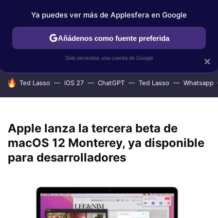
Ya puedes ver más de Applesfera en Google
IPHONE
TUTORIALES
APPLESFERA SELECCIÓN
IOS
Añádenos como fuente preferida
Solo necesitas una cuenta de Google
×
HOY SE HABLA DE
Ted Lasso
iOS 27
ChatGPT
Ted Lasso
Whatsapp
Apple lanza la tercera beta de
macOS 12 Monterey, ya disponible
para desarrolladores