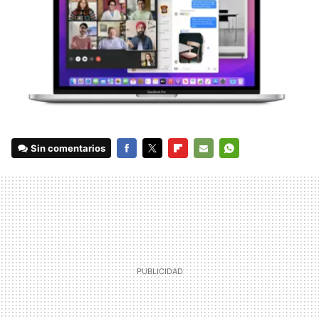
Sin comentarios
FACEBOOK
TWITTER
FLIPBOARD
E-
WHATSAPP
MAIL