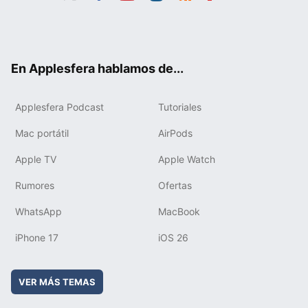
Twit
Fac
You
Inst
RSS
Flip
ter
ebo
tub
agr
boa
ok
e
am
rd
En Applesfera hablamos de...
Applesfera Podcast
Tutoriales
Mac portátil
AirPods
Apple TV
Apple Watch
Rumores
Ofertas
WhatsApp
MacBook
iPhone 17
iOS 26
VER MÁS TEMAS