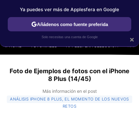
Ya puedes ver más de Applesfera en Google
Añádenos como fuente preferida
MENÚ
NUEVO
×
Solo necesitas una cuenta de Google
IPHONE
TUTORIALES
APPLESFERA SELECCIÓN
IOS
Foto de Ejemplos de fotos con el iPhone
8 Plus (14/45)
Más información en el post
ANÁLISIS IPHONE 8 PLUS, EL MOMENTO DE LOS NUEVOS
RETOS