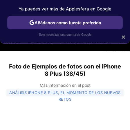
Ya puedes ver más de Applesfera en Google
Añádenos como fuente preferida
MENÚ
NUEVO
×
Solo necesitas una cuenta de Google
IPHONE
TUTORIALES
APPLESFERA SELECCIÓN
IOS
Foto de Ejemplos de fotos con el iPhone
8 Plus (38/45)
Más información en el post
ANÁLISIS IPHONE 8 PLUS, EL MOMENTO DE LOS NUEVOS
RETOS