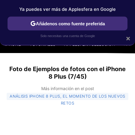
Ya puedes ver más de Applesfera en Google
Añádenos como fuente preferida
MENÚ
NUEVO
×
Solo necesitas una cuenta de Google
IPHONE
TUTORIALES
APPLESFERA SELECCIÓN
IOS
Foto de Ejemplos de fotos con el iPhone
8 Plus (7/45)
Más información en el post
ANÁLISIS IPHONE 8 PLUS, EL MOMENTO DE LOS NUEVOS
RETOS