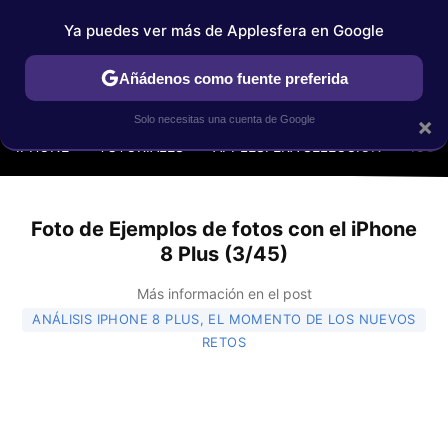
Ya puedes ver más de Applesfera en Google
Añádenos como fuente preferida
MENÚ
NUEVO
×
Solo necesitas una cuenta de Google
IPHONE
TUTORIALES
APPLESFERA SELECCIÓN
IOS
Foto de Ejemplos de fotos con el iPhone
8 Plus (3/45)
Más información en el post
ANÁLISIS IPHONE 8 PLUS, EL MOMENTO DE LOS NUEVOS
RETOS