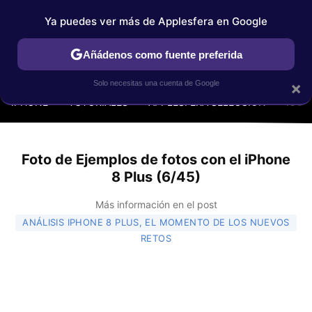
Ya puedes ver más de Applesfera en Google
Añádenos como fuente preferida
MENÚ
NUEVO
×
Solo necesitas una cuenta de Google
IPHONE
TUTORIALES
APPLESFERA SELECCIÓN
IOS
Foto de Ejemplos de fotos con el iPhone
8 Plus (6/45)
Más información en el post
ANÁLISIS IPHONE 8 PLUS, EL MOMENTO DE LOS NUEVOS
RETOS