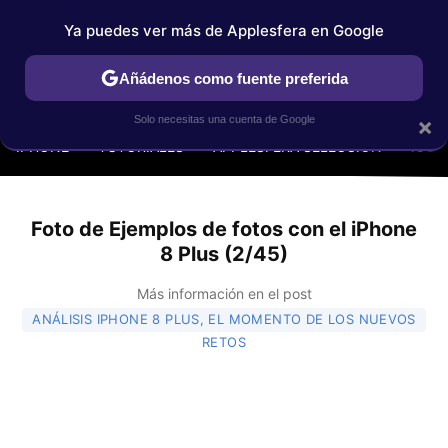
Ya puedes ver más de Applesfera en Google
Añádenos como fuente preferida
MENÚ
NUEVO
×
Solo necesitas una cuenta de Google
IPHONE
TUTORIALES
APPLESFERA SELECCIÓN
IOS
Foto de Ejemplos de fotos con el iPhone
8 Plus (2/45)
Más información en el post
ANÁLISIS IPHONE 8 PLUS, EL MOMENTO DE LOS NUEVOS
RETOS