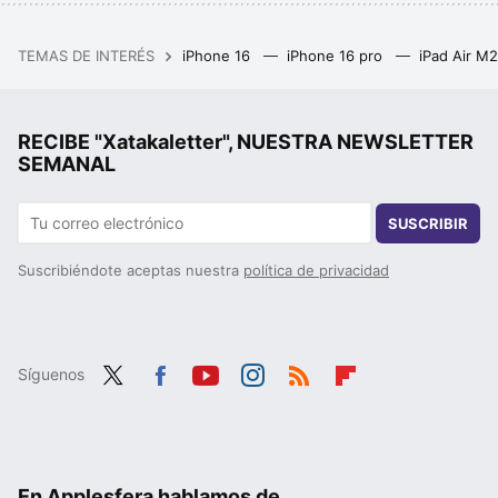
TEMAS DE INTERÉS
iPhone 16
iPhone 16 pro
iPad Air M
RECIBE "Xatakaletter", NUESTRA NEWSLETTER
SEMANAL
SUSCRIBIR
Suscribiéndote aceptas nuestra
política de privacidad
Síguenos
Twit
Fac
You
Inst
RSS
Flip
ter
ebo
tub
agr
boa
ok
e
am
rd
En Applesfera hablamos de...