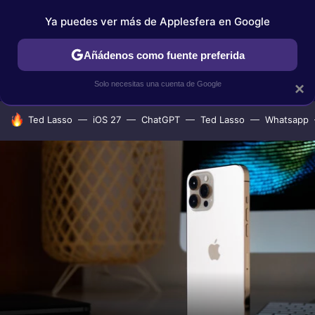
Ya puedes ver más de Applesfera en Google
IPHONE
TUTORIALES
APPLESFERA SELECCIÓN
IOS
Añádenos como fuente preferida
Solo necesitas una cuenta de Google
×
HOY SE HABLA DE
Ted Lasso
iOS 27
ChatGPT
Ted Lasso
Whatsapp