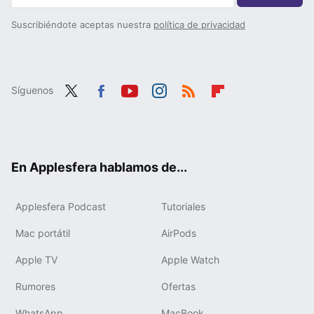
Suscribiéndote aceptas nuestra
política de privacidad
Síguenos
Twit
Fac
You
Inst
RSS
Flip
ter
ebo
tub
agr
boa
ok
e
am
rd
En Applesfera hablamos de...
Applesfera Podcast
Tutoriales
Mac portátil
AirPods
Apple TV
Apple Watch
Rumores
Ofertas
WhatsApp
MacBook