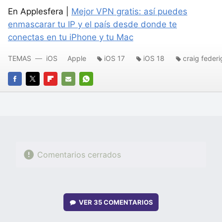
En Applesfera |
Mejor VPN gratis: así puedes
enmascarar tu IP y el país desde donde te
conectas en tu iPhone y tu Mac
TEMAS
iOS
Apple
iOS 17
iOS 18
craig federi
FACEBOOK
TWITTER
FLIPBOARD
E-
WHATSAPP
MAIL
Comentarios cerrados
VER
35 COMENTARIOS