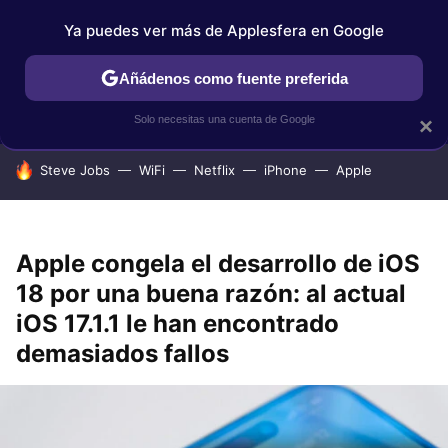
Ya puedes ver más de Applesfera en Google
IPHONE
TUTORIALES
APPLESFERA SELECCIÓN
IOS
Añádenos como fuente preferida
Solo necesitas una cuenta de Google
×
HOY SE HABLA DE
Steve Jobs
WiFi
Netflix
iPhone
Apple
Apple congela el desarrollo de iOS
18 por una buena razón: al actual
iOS 17.1.1 le han encontrado
demasiados fallos