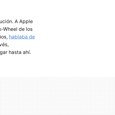
ución. A Apple
ck-Wheel de los
años,
hablaba de
vés,
gar hasta ahí.