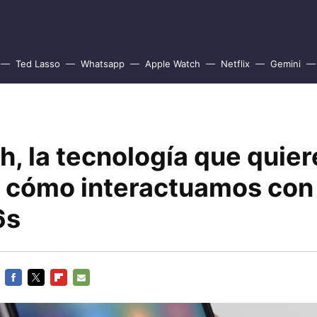
Ted Lasso
Whatsapp
Apple Watch
Netflix
Gemini
, la tecnología que quier
 cómo interactuamos con
6s
FACEBOOK
TWITTER
FLIPBOARD
E-
MAIL