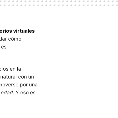
orios virtuales
adar cómo
 es
ios en la
 natural con un
 moverse por una
u
edad
. Y eso es