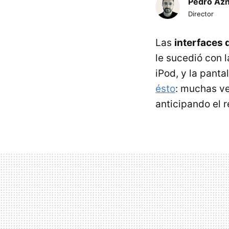
Pedro Az
Director
Las
interfaces 
le sucedió con l
iPod, y la panta
ésto
: muchas v
anticipando el 