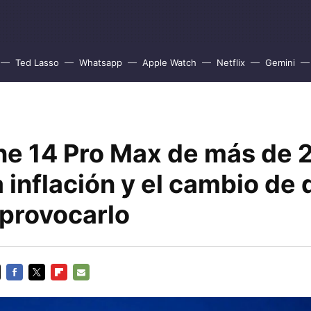
Ted Lasso
Whatsapp
Apple Watch
Netflix
Gemini
ne 14 Pro Max de más de 
a inflación y el cambio de 
provocarlo
FACEBOOK
TWITTER
FLIPBOARD
E-
MAIL