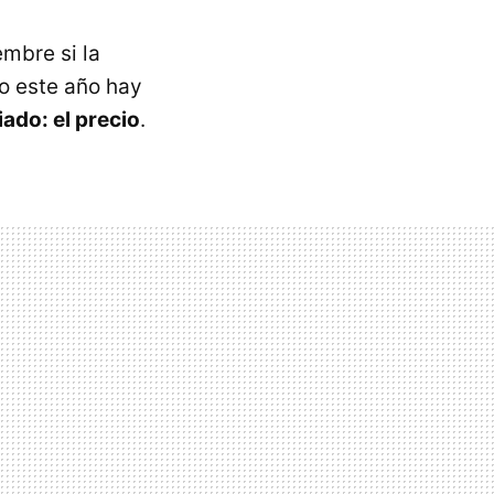
mbre si la
ro este año hay
ado: el precio
.