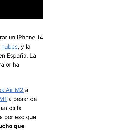
rar un iPhone 14
s nubes
, y la
en España. La
valor ha
k Air M2
a
 M1
a pesar de
jamos la
s por eso que
mucho que