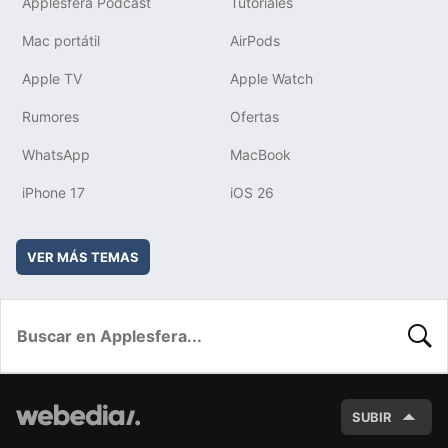
Applesfera Podcast
Tutoriales
Mac portátil
AirPods
Apple TV
Apple Watch
Rumores
Ofertas
WhatsApp
MacBook
iPhone 17
iOS 26
VER MÁS TEMAS
BUSC
SUBIR