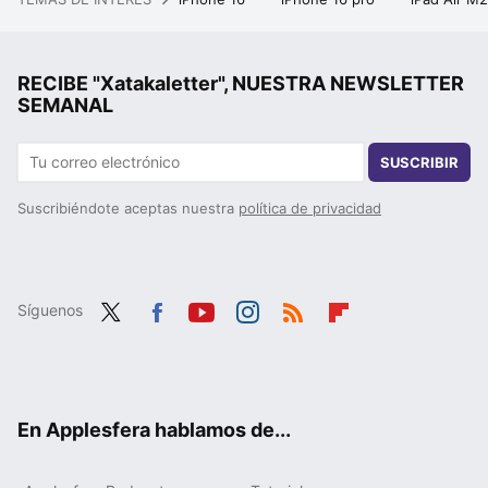
RECIBE "Xatakaletter", NUESTRA NEWSLETTER
SEMANAL
SUSCRIBIR
Suscribiéndote aceptas nuestra
política de privacidad
Síguenos
Twit
Fac
You
Inst
RSS
Flip
ter
ebo
tub
agr
boa
ok
e
am
rd
En Applesfera hablamos de...