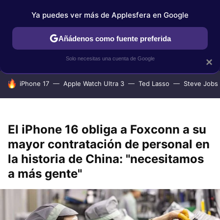
Ya puedes ver más de Applesfera en Google
IPHONE
TUTORIALES
APPLESFERA SELECCIÓN
IOS
Añádenos como fuente preferida
Solo necesitas una cuenta de Google
×
HOY SE HABLA DE
iPhone 17
Apple Watch Ultra 3
Ted Lasso
Steve Jobs
El iPhone 16 obliga a Foxconn a su
mayor contratación de personal en
la historia de China: "necesitamos
a más gente"