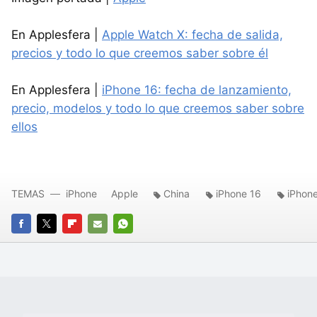
En Applesfera |
Apple Watch X: fecha de salida,
precios y todo lo que creemos saber sobre él
En Applesfera |
iPhone 16: fecha de lanzamiento,
precio, modelos y todo lo que creemos saber sobre
ellos
TEMAS
iPhone
Apple
China
iPhone 16
iPhon
FACEBOOK
TWITTER
FLIPBOARD
E-
WHATSAPP
MAIL