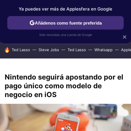
Ya puedes ver más de Applesfera en Google
IPHONE
TUTORIALES
APPLESFERA SELECCIÓN
IOS
Añádenos como fuente preferida
Solo necesitas una cuenta de Google
×
HOY SE HABLA DE
Ted Lasso
Steve Jobs
Ted Lasso
Whatsapp
Appl
Nintendo seguirá apostando por el
pago único como modelo de
negocio en iOS