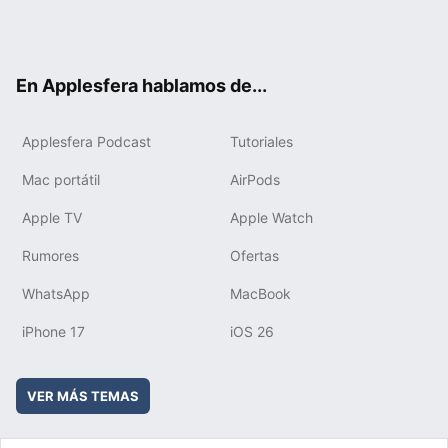
Twit
Fac
You
Inst
RSS
Flip
ter
ebo
tub
agr
boa
ok
e
am
rd
En Applesfera hablamos de...
Applesfera Podcast
Tutoriales
Mac portátil
AirPods
Apple TV
Apple Watch
Rumores
Ofertas
WhatsApp
MacBook
iPhone 17
iOS 26
VER MÁS TEMAS