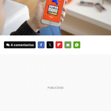
4 comentarios
FACEBOOK
TWITTER
FLIPBOARD
E-
WHATSAPP
MAIL