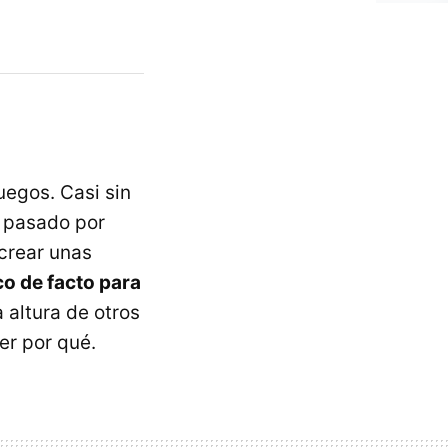
uegos. Casi sin
a pasado por
crear unas
co de facto para
 altura de otros
r por qué.