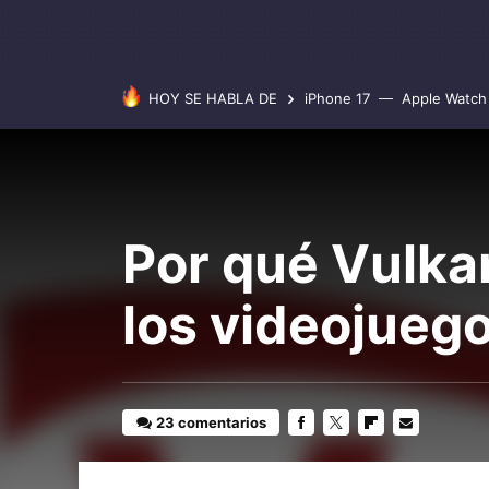
HOY SE HABLA DE
iPhone 17
Apple Watch 
Por qué Vulkan
los videojueg
23 comentarios
FACEBOOK
TWITTER
FLIPBOARD
E-
MAIL