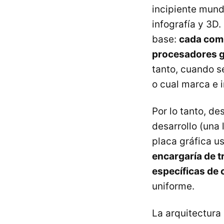
incipiente mund
infografía y 3D
base:
cada comp
procesadores gr
tanto, cuando s
o cual marca e 
Por lo tanto, de
desarrollo (una
placa gráfica u
encargaría de t
específicas de
uniforme.
La arquitectura