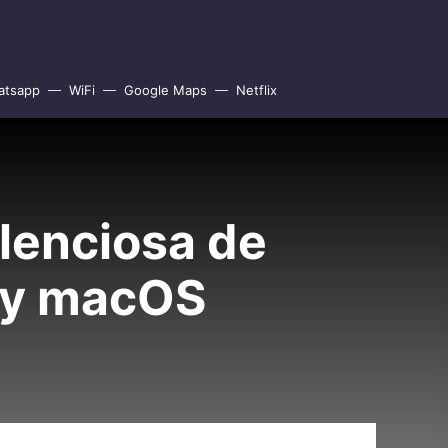
atsapp
WiFi
Google Maps
Netflix
ilenciosa de
S y macOS