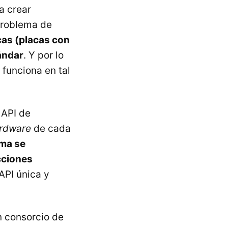
a crear
 problema de
cas (placas con
ándar
. Y por lo
funciona en tal
 API de
rdware
de cada
ema se
ucciones
API única y
n consorcio de