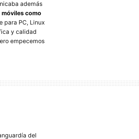
municaba además
as móviles como
e para PC, Linux
ica y calidad
. Pero empecemos
anguardía del