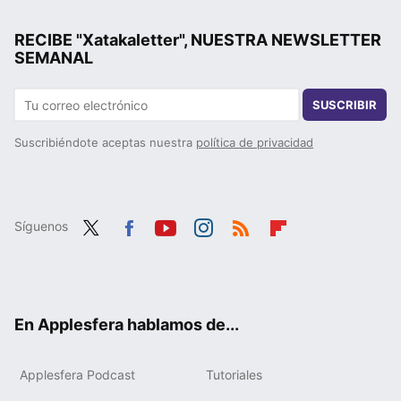
RECIBE "Xatakaletter", NUESTRA NEWSLETTER
SEMANAL
SUSCRIBIR
Suscribiéndote aceptas nuestra
política de privacidad
Síguenos
Twit
Fac
You
Inst
RSS
Flip
ter
ebo
tub
agr
boa
ok
e
am
rd
En Applesfera hablamos de...
Applesfera Podcast
Tutoriales