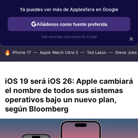
Ya puedes ver más de Applesfera en Google
IPHONE
TUTORIALES
APPLESFERA SELECCIÓN
IOS
Añádenos como fuente preferida
Solo necesitas una cuenta de Google
×
HOY SE HABLA DE
iPhone 17
Apple Watch Ultra 3
Ted Lasso
Steve Jobs
iOS 19 será iOS 26: Apple cambiará
el nombre de todos sus sistemas
operativos bajo un nuevo plan,
según Bloomberg