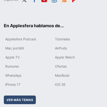
Twit
Fac
You
Inst
RSS
Flip
ter
ebo
tub
agr
boa
ok
e
am
rd
En Applesfera hablamos de...
Applesfera Podcast
Tutoriales
Mac portátil
AirPods
Apple TV
Apple Watch
Rumores
Ofertas
WhatsApp
MacBook
iPhone 17
iOS 26
VER MÁS TEMAS