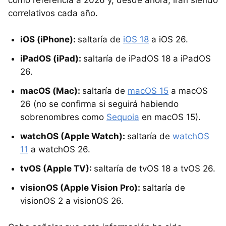
como referencia a 2026 y, desde ahora, irán siendo
correlativos cada año.
iOS (iPhone):
saltaría de
iOS 18
a iOS 26.
iPadOS (iPad):
saltaría de iPadOS 18 a iPadOS
26.
macOS (Mac):
saltaría de
macOS 15
a macOS
26 (no se confirma si seguirá habiendo
sobrenombres como
Sequoia
en macOS 15).
watchOS (Apple Watch):
saltaría de
watchOS
11
a watchOS 26.
tvOS (Apple TV):
saltaría de tvOS 18 a tvOS 26.
visionOS (Apple Vision Pro):
saltaría de
visionOS 2 a visionOS 26.