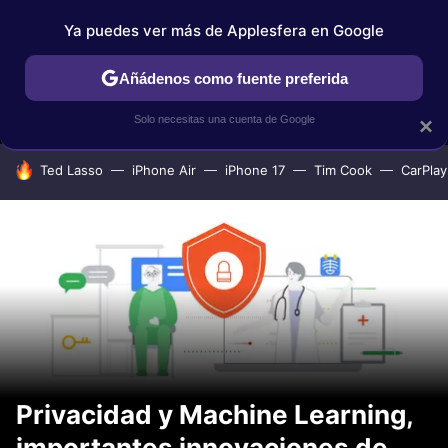
Ya puedes ver más de Applesfera en Google
MENÚ
NUEVO
Añádenos como fuente preferida
IPHONE
TUTORIALES
APPLESFERA SELECCIÓN
IOS
Solo necesitas una cuenta de Google
×
HOY SE HABLA DE
Ted Lasso
iPhone Air
iPhone 17
Tim Cook
CarPlay
Privacidad y Machine Learning,
importantes innovaciones de