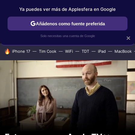
Ya puedes ver más de Applesfera en Google
MENÚ
NUEVO
Añádenos como fuente preferida
IPHONE
TUTORIALES
APPLESFERA SELECCIÓN
IOS
Solo necesitas una cuenta de Google
×
HOY SE HABLA DE
iPhone 17
Tim Cook
WiFi
TDT
iPad
MacBook