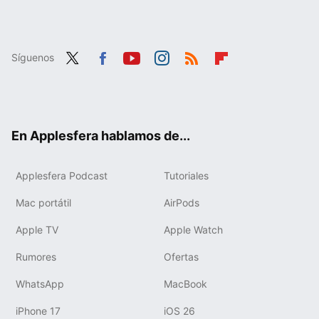
Síguenos
Twit
Fac
You
Inst
RSS
Flip
ter
ebo
tub
agr
boa
ok
e
am
rd
En Applesfera hablamos de...
Applesfera Podcast
Tutoriales
Mac portátil
AirPods
Apple TV
Apple Watch
Rumores
Ofertas
WhatsApp
MacBook
iPhone 17
iOS 26