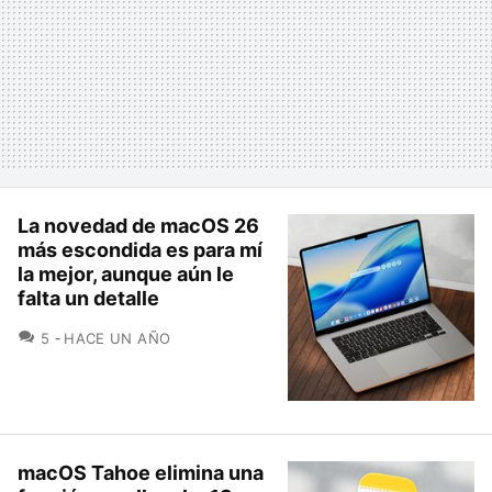
La novedad de macOS 26
más escondida es para mí
la mejor, aunque aún le
falta un detalle
COMENTARIOS
5
HACE UN AÑO
macOS Tahoe elimina una