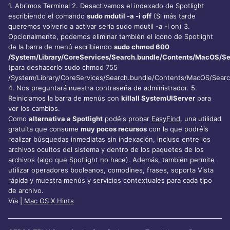
1. Abrimos Terminal 2. Desactivamos el indexado de Spotlight
escribiendo el comando
sudo mdutil -a -i off
(Si más tarde
queremos volverlo a activar sería sudo mdutil -a -i on) 3.
Opcionalmente, podemos eliminar también el icono de Spotlight
de la barra de menú escribiendo
sudo chmod 600
/System/Library/CoreServices/Search.bundle/Contents/MacOS/S
(para deshacerlo sudo chmod 755
/System/Library/CoreServices/Search.bundle/Contents/MacOS/Searc
4. Nos preguntará nuestra contraseña de administrador. 5.
Reiniciamos la barra de menús con
killall SystemUIServer
para
ver los cambios.
Como
alternativa a Spotlight
podéis probar
EasyFind
, una utilidad
gratuita que consume
muy pocos recursos
con la que podréis
realizar búsquedas inmediatas sin indexación, incluso entre los
archivos ocultos del sistema y dentro de los paquetes de los
archivos (algo que Spotlight no hace). Además, también permite
utilizar operadores booleanos, comodines, frases, soporta Vista
rápida y muestra menús y servicios contextuales para cada tipo
de archivo.
Vía |
Mac OS X Hints