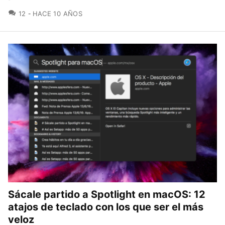
COMENTARIOS
12
HACE 10 AÑOS
Sácale partido a Spotlight en macOS: 12
atajos de teclado con los que ser el más
veloz