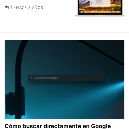
COMENTARIOS
1
HACE 8 AÑOS
Cómo buscar directamente en Google