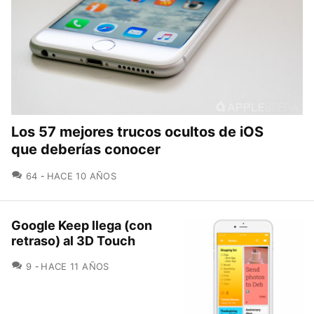
Los 57 mejores trucos ocultos de iOS
que deberías conocer
COMENTARIOS
64
HACE 10 AÑOS
Google Keep llega (con
retraso) al 3D Touch
COMENTARIOS
9
HACE 11 AÑOS