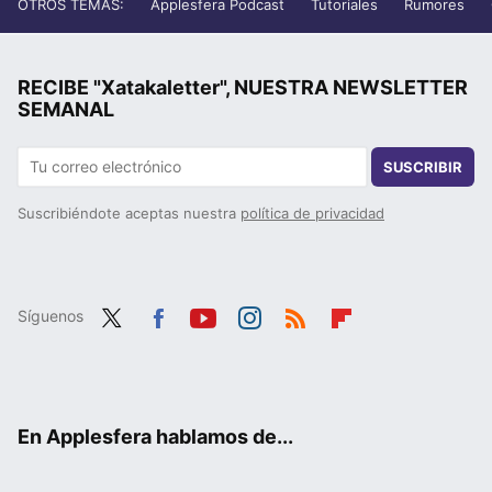
OTROS TEMAS:
Applesfera Podcast
Tutoriales
Rumores
RECIBE "Xatakaletter", NUESTRA NEWSLETTER
SEMANAL
SUSCRIBIR
Suscribiéndote aceptas nuestra
política de privacidad
Síguenos
Twit
Fac
You
Inst
RSS
Flip
ter
ebo
tub
agr
boa
ok
e
am
rd
En Applesfera hablamos de...