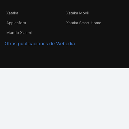
Xataka
Xataka Móvil
Applesfera
Xataka Smart Home
Mundo Xiaomi
Otras publicaciones de Webedia