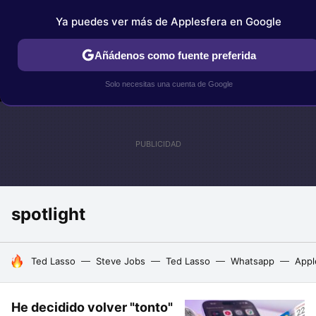
Ya puedes ver más de Applesfera en Google
MENÚ
NUEVO
Añádenos como fuente preferida
IPHONE
TUTORIALES
APPLESFERA SELECCIÓN
IOS
Solo necesitas una cuenta de Google
spotlight
HOY SE HABLA DE
Ted Lasso
Steve Jobs
Ted Lasso
Whatsapp
Appl
He decidido volver "tonto"