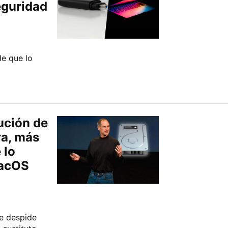
eguridad
de que lo
ución de
ra, más
 lo
macOS
e despide