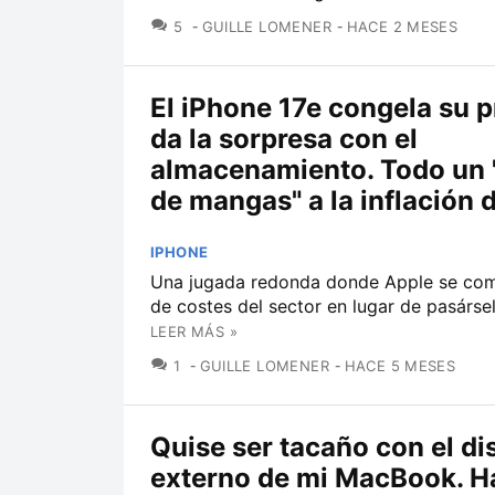
COMENTARIOS
5
GUILLE LOMENER
HACE 2 MESES
El iPhone 17e congela su p
da la sorpresa con el
almacenamiento. Todo un 
de mangas" a la inflación d
IPHONE
Una jugada redonda donde Apple se com
de costes del sector en lugar de pasársel
LEER MÁS »
COMENTARIOS
1
GUILLE LOMENER
HACE 5 MESES
Quise ser tacaño con el di
externo de mi MacBook. H