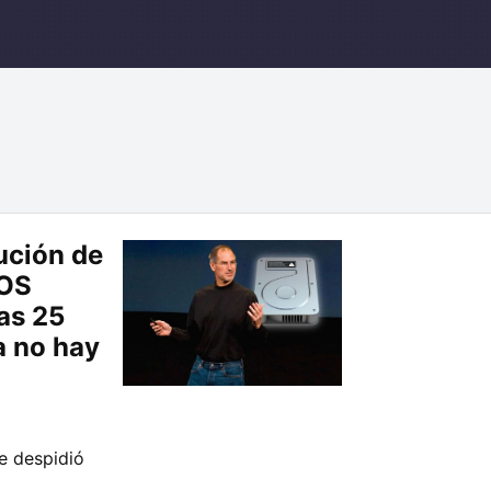
ución de
cOS
as 25
a no hay
e despidió