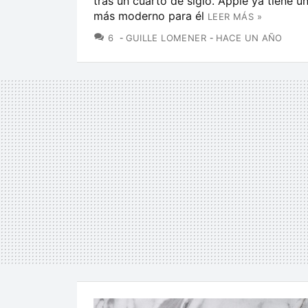
tras un cuarto de siglo. Apple ya tiene un
más moderno para él
LEER MÁS »
COMENTARIOS
6
GUILLE LOMENER
HACE UN AÑO