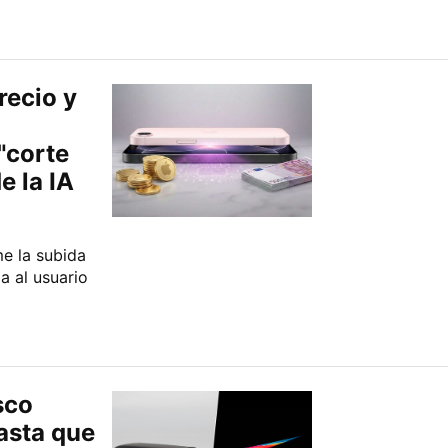
recio y
"corte
e la IA
e la subida
a al usuario
sco
asta que